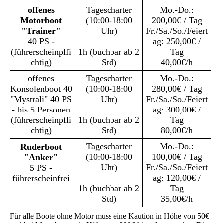
offenes
Tagescharter
Mo.-Do.:
Motorboot
(10:00-18:00
200,00€ / Tag
"Trainer"
Uhr)
Fr./Sa./So./Feiert
40 PS -
ag: 250,00€ /
(führerscheinplfi
1h (buchbar ab 2
Tag
chtig)
Std)
40,00€/h
offenes
Tagescharter
Mo.-Do.:
Konsolenboot 40
(10:00-18:00
280,00€ / Tag
"Mystrali" 40 PS
Uhr)
Fr./Sa./So./Feiert
- bis 5 Personen
ag: 300,00€ /
(führerscheinpfli
1h (buchbar ab 2
Tag
chtig)
Std)
80,00€/h
Tagescharter
Mo.-Do.:
Ruderboot
(10:00-18:00
100,00€ / Tag
"Anker"
Uhr)
Fr./Sa./So./Feiert
5 PS -
ag: 120,00€ /
führerscheinfrei
1h (buchbar ab 2
Tag
Std)
35,00€/h
Für alle Boote ohne Motor muss eine Kaution in Höhe von 50€