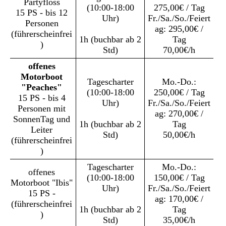
Partyfloss
(10:00-18:00
275,00€ / Tag
15 PS - bis 12
Uhr)
Fr./Sa./So./Feiert
Personen
ag: 295,00€ /
(führerscheinfrei
1h (buchbar ab 2
Tag
)
Std)
70,00€/h
offenes
Motorboot
Tagescharter
Mo.-Do.:
"Peaches"
(10:00-18:00
250,00€ / Tag
15 PS - bis 4
Uhr)
Fr./Sa./So./Feiert
Personen mit
ag: 270,00€ /
SonnenTag und
1h (buchbar ab 2
Tag
Leiter
Std)
50,00€/h
(führerscheinfrei
)
Tagescharter
Mo.-Do.:
offenes
(10:00-18:00
150,00€ / Tag
Motorboot "Ibis"
Uhr)
Fr./Sa./So./Feiert
15 PS -
ag: 170,00€ /
(führerscheinfrei
1h (buchbar ab 2
Tag
)
Std)
35,00€/h