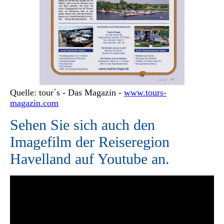
Quelle: tour´s - Das Magazin -
www.tours-
magazin.com
Sehen Sie sich auch den
Imagefilm der Reiseregion
Havelland auf Youtube an.